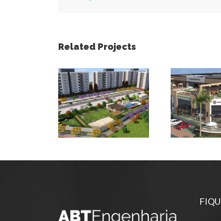
Related Projects
Portfólio –
Portfó
Projetos – 02
Projeto
FIQU