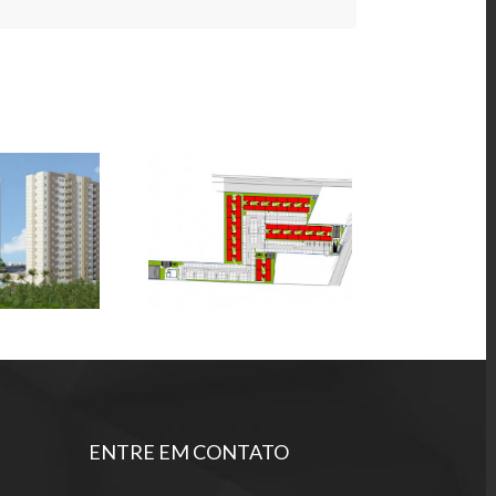
ólio –
Portfólio –
os – 05
Projetos – 06
ENTRE EM CONTATO