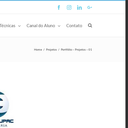
Facebook
Instagram
Linkedin
Google+
Técnicas
Canal do Aluno
Contato
Home
/
Projetos
/
Portfólio – Projetos – 01