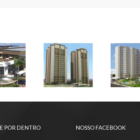
lio –
Portfólio –
Portf
s – 03
Projetos – 04
Projet
E POR DENTRO
NOSSO FACEBOOK