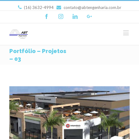
(16) 3632-4994
contato@abtengenharia.com.br
Facebook
Instagram
Linkedin
Google+
Portfólio – Projetos
– 03