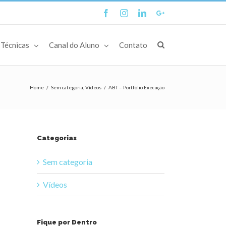
Facebook
Instagram
Linkedin
Google+
Técnicas
Canal do Aluno
Contato
Home
/
Sem categoria
,
Vídeos
/
ABT – Portfólio Execução
Categorias
Sem categoria
Vídeos
Fique por Dentro