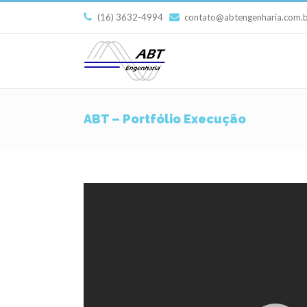
(16) 3632-4994
contato@abtengenharia.com.
ABT – Portfólio Execução