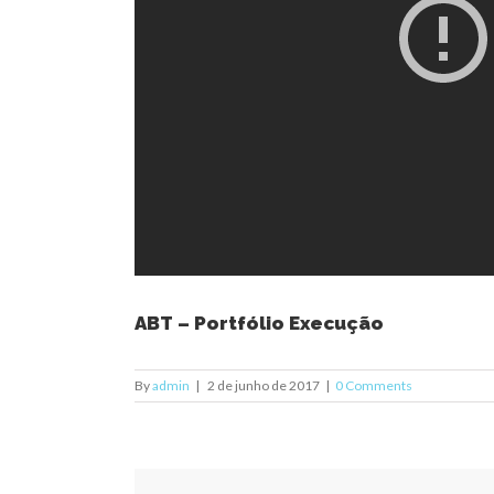
ABT – Portfólio Execução
By
admin
|
2 de junho de 2017
|
0 Comments